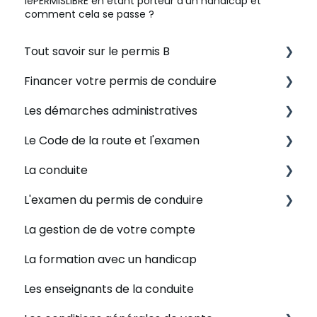
lePERMISLIBRE en étant porteur d’un handicap et
comment cela se passe ?
Tout savoir sur le permis B
Financer votre permis de conduire
Se lancer dans une formation au permis
Les démarches administratives
Les règles en auto-école
Le CPF
Le Code de la route et l'examen
Evaluer votre situation
Les modalités de paiement
Quel est votre situation ?
La conduite
Les tarifs
Autre modes de financement acceptés
Le NEPH
Plateforme de révision
L'examen du permis de conduire
Nous contacter
L'ANTS
Examen théorique - inscription
L'apprentissage de la conduite
La gestion de de votre compte
Mon dossier de formation
Examen théorique - déroulement
Les leçons de conduites
Examen du permis de conduire - Inscription
La formation avec un handicap
Examen théorique - résultat
Les points de rendez-vous
Examen du permis de conduire -
Déroulement
Les enseignants de la conduite
Les enseignants
Examen du permis de conduire - Résultat