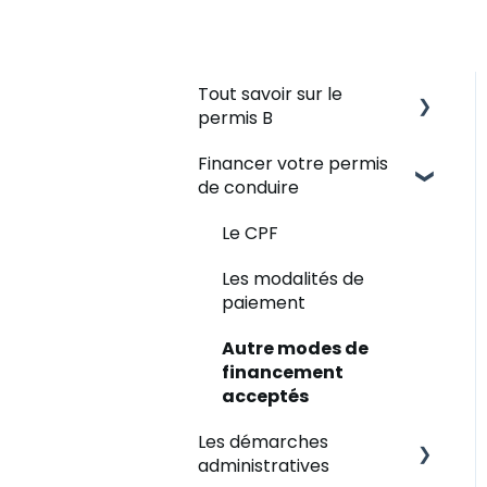
Tout savoir sur le
permis B
Financer votre permis
Se lancer dans une
de conduire
formation au permis
Les règles en auto-
Le CPF
école
Les modalités de
Evaluer votre situation
paiement
Les tarifs
Autre modes de
financement
Nous contacter
acceptés
Les démarches
administratives