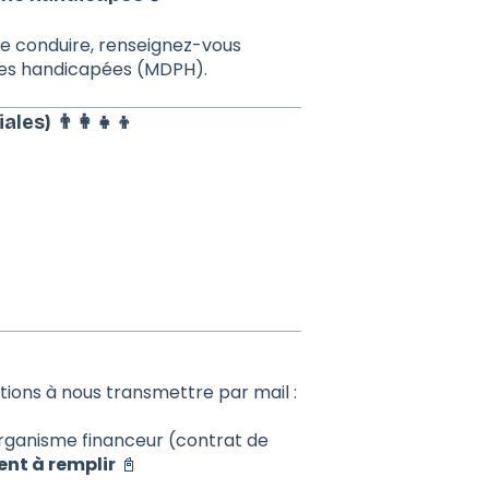
de conduire, renseignez-vous
es handicapées (MDPH).
les) 👨‍👩‍👧‍👦
tions à nous transmettre par mail :
rganisme financeur (contrat de
nt à remplir
📓