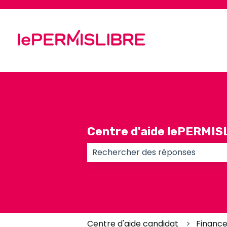
Centre d'aide lePERMIS
Il n'y a aucune suggestion car l
Centre d'aide candidat
Finance