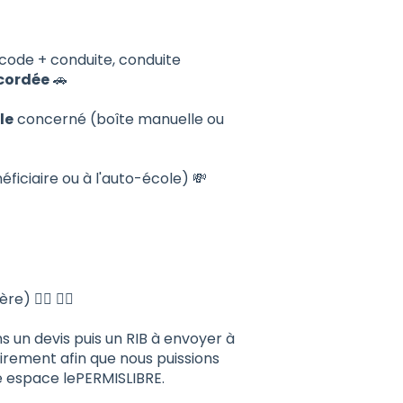
 code + conduite, conduite
cordée
🚗
le
concerné (boîte manuelle ou
iciaire ou à l'auto-école) 💸
) 🙋‍♀️ 🙋‍♂️
s un devis puis un RIB à envoyer à
irement afin que nous puissions
e espace lePERMISLIBRE.