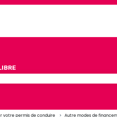
LIBRE
e champ de recherche est vide.
r votre permis de conduire
Autre modes de finance