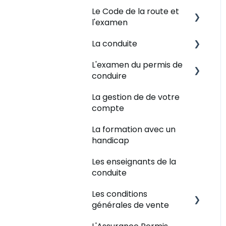
Le Code de la route et
Quel est votre situation
l'examen
?
La conduite
Le NEPH
Plateforme de révision
L'examen du permis de
L'ANTS
Examen théorique -
L'apprentissage de la
conduire
inscription
conduite
Mon dossier de
La gestion de de votre
formation
Examen théorique -
Les leçons de conduites
Examen du permis de
compte
déroulement
conduire - Inscription
Les points de rendez-
La formation avec un
Examen théorique -
vous
Examen du permis de
handicap
résultat
conduire - Déroulement
Les enseignants
Les enseignants de la
Examen du permis de
conduite
conduire - Résultat
Les conditions
Et après l'examen
générales de vente
pratique ?