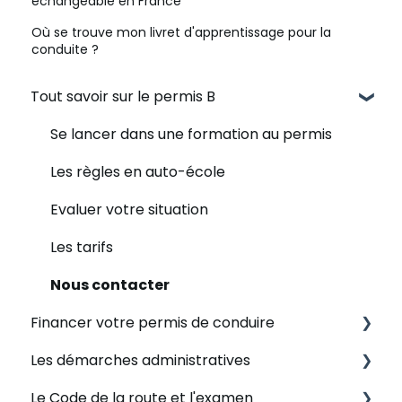
échangeable en France
Où se trouve mon livret d'apprentissage pour la
conduite ?
Tout savoir sur le permis B
Se lancer dans une formation au permis
Les règles en auto-école
Evaluer votre situation
Les tarifs
Nous contacter
Financer votre permis de conduire
Les démarches administratives
Le CPF
Le Code de la route et l'examen
Les modalités de paiement
Quel est votre situation ?