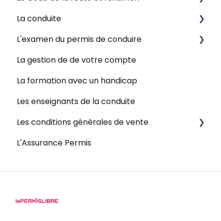
La conduite
Autre modes de financement acceptés
Le NEPH
Plateforme de révision
L'examen du permis de conduire
L'ANTS
Examen théorique - inscription
L'apprentissage de la conduite
La gestion de de votre compte
Mon dossier de formation
Examen théorique - déroulement
Les leçons de conduites
Examen du permis de conduire - Inscription
La formation avec un handicap
Examen théorique - résultat
Les points de rendez-vous
Examen du permis de conduire -
Déroulement
Les enseignants de la conduite
Les enseignants
Examen du permis de conduire - Résultat
Les conditions générales de vente
Et après l'examen pratique ?
L'Assurance Permis
Remboursement
Conditions Générales de Vente