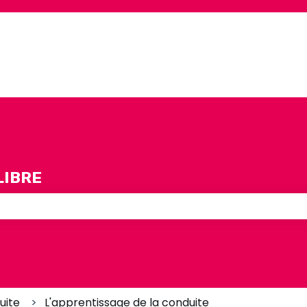
LIBRE
e champ de recherche est vide.
uite
L'apprentissage de la conduite