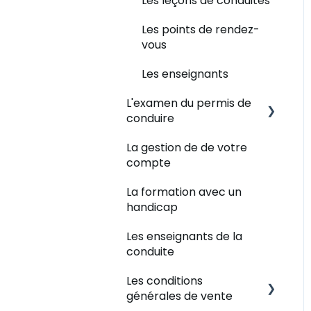
formation
Examen théorique -
Les leçons de conduites
déroulement
Les points de rendez-
Examen théorique -
vous
résultat
Les enseignants
L'examen du permis de
conduire
La gestion de de votre
Examen du permis de
compte
conduire - Inscription
La formation avec un
Examen du permis de
handicap
conduire - Déroulement
Les enseignants de la
Examen du permis de
conduite
conduire - Résultat
Les conditions
Et après l'examen
générales de vente
pratique ?