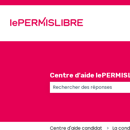
Centre d'aide lePERMIS
Il n'y a aucune suggestion car l
Centre d'aide candidat
La cond