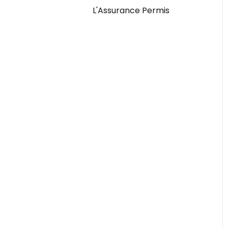
L'Assurance Permis
Remboursement
Conditions Générales
de Vente