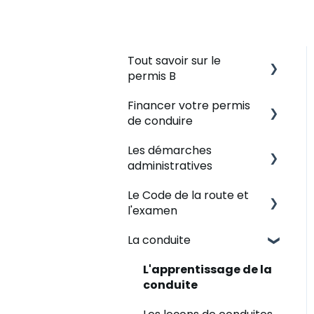
Tout savoir sur le
permis B
Financer votre permis
Se lancer dans une
de conduire
formation au permis
Les démarches
Les règles en auto-
Le CPF
administratives
école
Les modalités de
Le Code de la route et
Evaluer votre situation
paiement
Quel est votre situation
l'examen
?
Les tarifs
Autre modes de
La conduite
financement acceptés
Le NEPH
Plateforme de révision
Nous contacter
L'ANTS
Examen théorique -
L'apprentissage de la
inscription
conduite
Mon dossier de