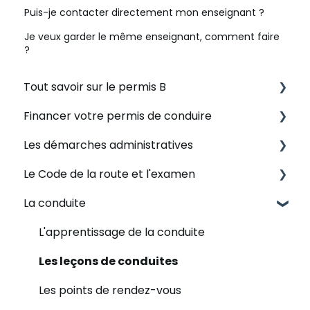
Puis-je contacter directement mon enseignant ?
Je veux garder le même enseignant, comment faire
?
Tout savoir sur le permis B
Financer votre permis de conduire
Se lancer dans une formation au permis
Les démarches administratives
Les règles en auto-école
Le CPF
Le Code de la route et l'examen
Evaluer votre situation
Les modalités de paiement
Quel est votre situation ?
La conduite
Les tarifs
Autre modes de financement acceptés
Le NEPH
Plateforme de révision
Nous contacter
L'ANTS
Examen théorique - inscription
L'apprentissage de la conduite
Mon dossier de formation
Examen théorique - déroulement
Les leçons de conduites
Examen théorique - résultat
Les points de rendez-vous